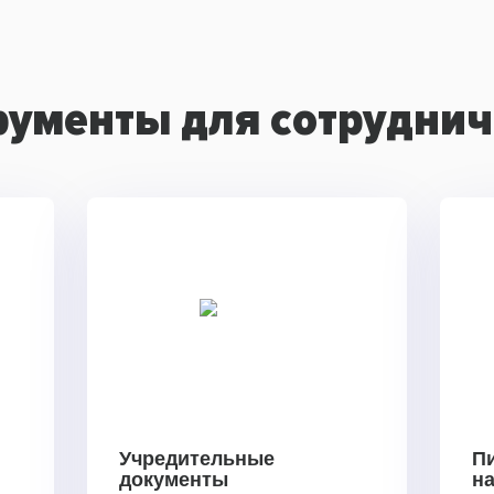
рументы для сотруднич
Учредительные
П
документы
н