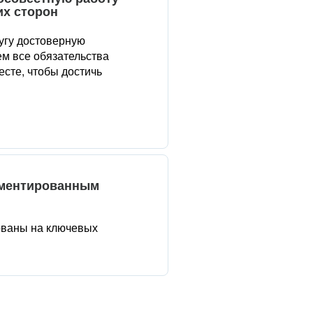
их сторон
угу достоверную
м все обязательства
сте, чтобы достичь
аментированным
ованы на ключевых