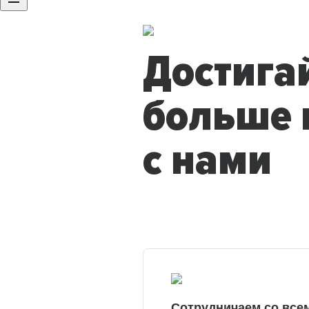
Достига
больше 
с нами
Сотрудничаем со все