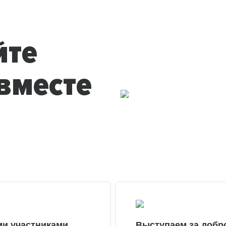
йте
вместе
ми участниками
Выступаем за добр