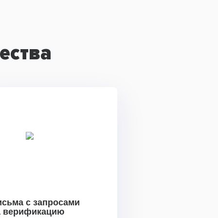
ества
исьма с запросами
а верификацию