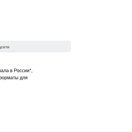
цсети
ала в России*,
 форматы для