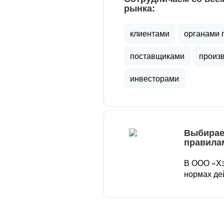
рынка:
клиентами
органами 
поставщиками
произ
инвесторами
Выбирае
правила
В ООО «Хэ
нормах де