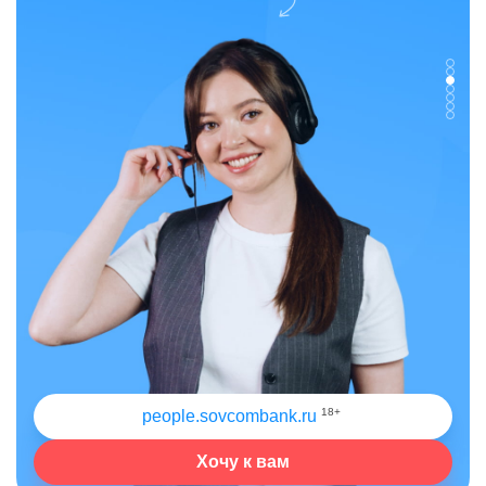
18+
people.sovcombank.ru
Хочу к вам