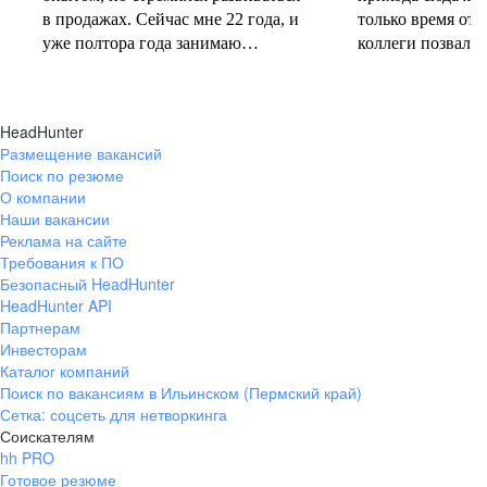
в продажах. Сейчас мне 22 года, и
только время от 
уже полтора года занимаю
коллеги позвали 
должность руководителя.
совместную проб
Постоянно учусь у более опытных
понеслась! В 202
коллег и получаю высшее
свои первые 10 
HeadHunter
образование. Молодежь сегодня
полумарафоне, с
Размещение вакансий
задаёт тренды и меняет рынок
участвую в массо
Поиск по резюме
труда, и горжусь тем, что являюсь
тёплое время год
О компании
частью этого процесса.
участвую в гоно
Наши вакансии
коньковым ходо
Реклама на сайте
секцию беговых 
Требования к ПО
Безопасный HeadHunter
коллегами. Спор
HeadHunter API
не только поддер
Партнерам
форме, но и сни
Инвесторам
после рабочих бу
Каталог компаний
Поиск по вакансиям в Ильинском (Пермский край)
Сетка: соцсеть для нетворкинга
Соискателям
hh PRO
Готовое резюме