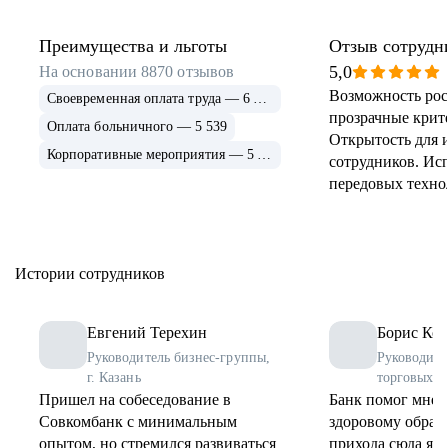
Преимущества и льготы
Отзыв сотрудн
5,0
На основании
8870
отзывов
Возможность рос
Своевременная оплата труда — 6 915
прозрачные крит
Оплата больничного — 5 539
Открытость для 
Корпоративные мероприятия — 5 339
сотрудников. Ис
передовых техно
применение и ра
инструментов. 
соцпрограммы дл
Истории сотрудников
Евгений Терехин
Борис Коз
Руководитель бизнес-группы,
Руководите
г. Казань
торговых о
Пришел на собеседование в
Банк помог мне 
Совкомбанк с минимальным
здоровому образу
опытом, но стремился развиваться
прихода сюда я 