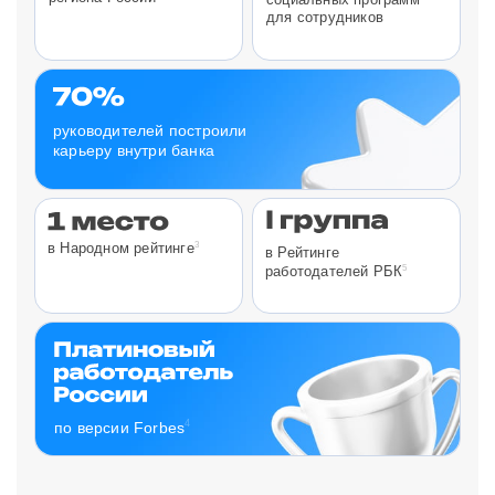
для сотрудников
руководителей построили
карьеру внутри банка
3
в Народном рейтинге
в Рейтинге
5
работодателей РБК
4
по версии Forbes