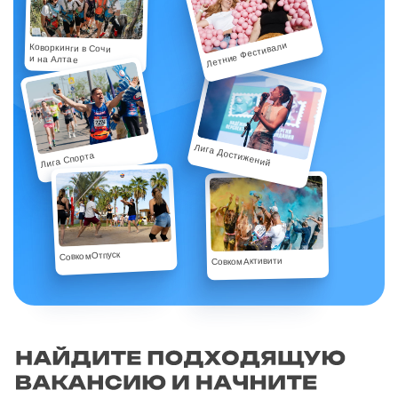
Летние Фестивали
Коворкинги в Сочи
и на Алтае
Лига Достижений
Лига Спорта
СовкомОтпуск
СовкомАктивити