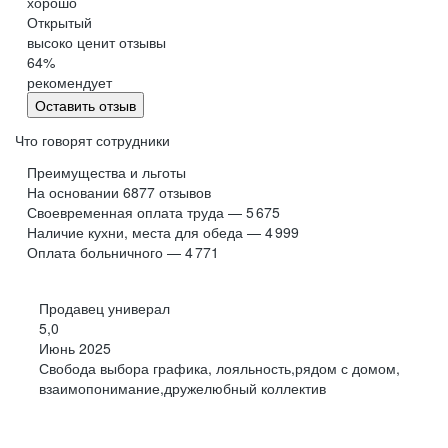
хорошо
Обнинск
Салехард
Открытый
высоко ценит отзывы
Буркина Фасо
Минск
64
%
Гомель
Могилев
рекомендует
Витебск
Гродно
Оставить отзыв
Брест
Архангельская
область
Что говорят сотрудники
Каргополь
Коряжма
Преимущества и льготы
Котлас
Мезень
На основании
6877
отзывов
Своевременная оплата труда — 5 675
Мирный
Новодвинск
(Архангельская
Наличие кухни, места для обеда — 4 999
область)
Оплата больничного — 4 771
Няндома
Онега
Северодвинск
Сольвычегодск
Продавец универал
Шенкурск
Калининградская
5,0
область
Июнь 2025
Багратионовск
Балтийск
Свобода выбора графика, лояльность,рядом с домом,
взаимопонимание,дружелюбный коллектив
Гвардейск
Гурьевск
(Калининградская
область)