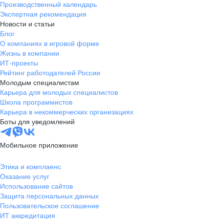
Производственный календарь
Новгородская
Боровичи
Экспертная рекомендация
область
Новости и статьи
Валдай
Малая Вишера
Блог
О компаниях в игровой форме
Окуловка
Пестово
Жизнь в компании
Сольцы
Старая Русса
ИТ-проекты
Холм
Чудово
Рейтинг работодателей России
Мурманская область
Апатиты
Молодым специалистам
Карьера для молодых специалистов
Гаджиево
Заозерск
Школа программистов
Заполярный
Кандалакша
Карьера в некоммерческих организациях
Кировск (Мурманская
Ковдор
Боты для уведомлений
область)
Кола
Мончегорск
Мобильное приложение
Оленегорск
Островной
Полярные Зори
Полярный
Этика и комплаенс
Оказание услуг
Североморск
Снежногорск
Использование сайтов
Республика Карелия
Беломорск
Защита персональных данных
Кемь
Кондопога
Пользовательское соглашение
ИТ аккредитация
Костомукша
Лахденпохья