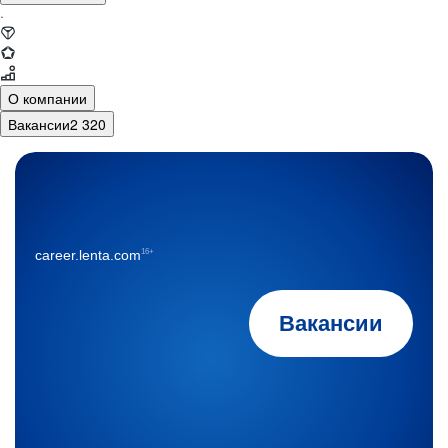
·
О компании
Вакансии
2 320
16+
career.lenta.com
Вакансии