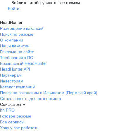
Гусев
Зеленоградск
Войдите, чтобы увидеть все отзывы
Войти
Краснознаменск
Ладушкин
(Калининградская
область)
HeadHunter
Мамоново
Неман
Размещение вакансий
Нестеров
Озерск
Поиск по резюме
(Калининградская
О компании
область)
Наши вакансии
Пионерский
Полесск
Реклама на сайте
Требования к ПО
Правдинск
Светлогорск
(Калининградская
Безопасный HeadHunter
область)
HeadHunter API
Светлый
Славск
Партнерам
Инвесторам
Советск
Черняховск
Каталог компаний
(Калининградская
область)
Поиск по вакансиям в Ильинском (Пермский край)
Сетка: соцсеть для нетворкинга
Республика Коми
Воркута
Соискателям
Вуктыл
Емва
hh PRO
Инта
Микунь
Готовое резюме
Все сервисы
Печора
Сосногорск
Хочу у вас работать
Усинск
Ухта