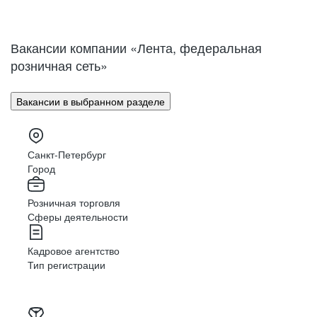
Нижний Новгород
Великий Новгород
Омск
Орел
Вакансии компании «Лента, федеральная
Оренбург
Пенза
розничная сеть»
Пермь
Петрозаводск
Псков
Ростов-на-Дону
Вакансии в выбранном разделе
Рязань
Самара
Саратов
Якутск
Южно-Сахалинск
Владикавказ
Санкт-Петербург
Смоленск
Ставрополь
Город
Тамбов
Казань
Розничная торговля
Тверь
Томск
Сферы деятельности
Кызыл
Тула
Тюмень
Ижевск
Кадровое агентство
Ульяновск
Уфа
Тип регистрации
Хабаровск
Абакан
Челябинск
Грозный
Чита
Чебоксары