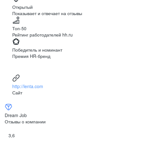
Ярославль
Луганск
Открытый
Показывает и отвечает на отзывы
Луцк
Севастополь
Симферополь
Сумы
Топ-50
Тернополь
Ужгород
Рейтинг работодателей hh.ru
Харьков
Херсон
Хмельницкий
Черкассы
Победитель и номинант
Черновцы
Чернигов
Премия HR-бренд
Ленинградская
Ханты-Мансийск
область
Тольятти
Дудинка
(Красноярский край)
http://lenta.com
Тура (Красноярский
Агинское
Сайт
край)
(Забайкальский АО)
Усть-Ордынский
Палана
Анадырь
Сочи
Dream Job
Норильск
Дзержинск
Отзывы о компании
(Нижегородская
область)
3,6
Арзамас
Саров