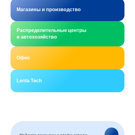
Магазины и производство
Распределительные центры
и автохозяйство
Офис
Lenta Tech
Москва
Санкт-Петербург
Екатеринбург
Новосибирск
Горно-Алтайск
Барнаул
Благовещенск
Архангельск
(Амурская область)
Астрахань
Белгород