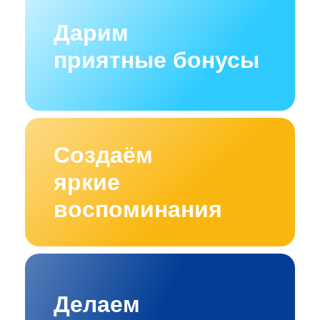
Дарим
приятные бонусы
Создаём
яркие
воспоминания
Делаем