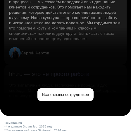
и процессы — мы создаём передовой опыт для наших
клиентов и сотрудников. Это помогает нам находить
решения, которые действительно меняют жизнь людей
к лучшему. Наша культура — про вовлечённость, заботу
и искреннее желание делать полезное. Мы гордимся тем,
что помогаем крутым компаниям и классным
специалистам находить друг друга. Быть частью таких
изменений по‑настоящему вдохновляет.
Сергей Чертов
hh.ru — это не просто работа
Это эмпатичные люди, заслуженные победы и дух
свободы. Мы помогаем миру и создаём лучший сервис
Все отзывы сотрудников
по поиску работы в стране.
Ольга Емельянова
*команда hh
**по данным Dream Job, 2025 год
***по данным рейтинга Similarweb, 2024 год