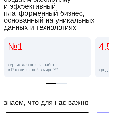
и эффективный
платформенный бизнес,
основанный на уникальных
данных и технологиях
4,5
2
сотр
средняя оценка hh.ru как работодателя **
в hh.
знаем, что для нас важно