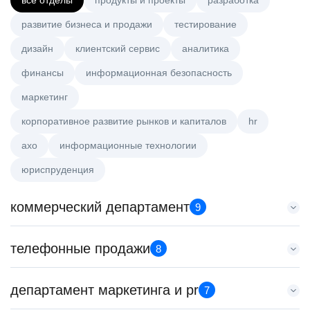
все отделы
продукты и проекты
разработка
развитие бизнеса и продажи
тестирование
дизайн
клиентский сервис
аналитика
финансы
информационная безопасность
маркетинг
корпоративное развитие рынков и капиталов
hr
axo
информационные технологии
юриспруденция
коммерческий департамент
9
Аналитик данных (направление Enterprise продаж)
телефонные продажи
8
HeadHunter::Коммерческий департамент
4 авг. 2026
Менеджер по продажам в сегменте малого и среднего
департамент маркетинга и pr
з/п не указана
7
бизнеса
Москва