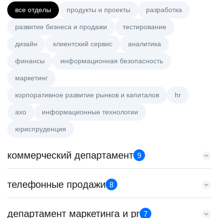
все отделы
продукты и проекты
разработка
развитие бизнеса и продажи
тестирование
дизайн
клиентский сервис
аналитика
финансы
информационная безопасность
маркетинг
корпоративное развитие рынков и капиталов
hr
axo
информационные технологии
юриспруденция
коммерческий департамент
9
Key Account Manager (EdTech)
телефонные продажи
8
HeadHunter::Коммерческий департамент
вчера
Менеджер по продажам B2B (сегмент SMB)
департамент маркетинга и pr
150000 ₽
7