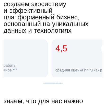
создаем экосистему
и эффективный
платформенный бизнес,
основанный на уникальных
данных и технологиях
4,5
20
сотруд
средняя оценка hh.ru как работодателя **
в hh.ru
знаем, что для нас важно