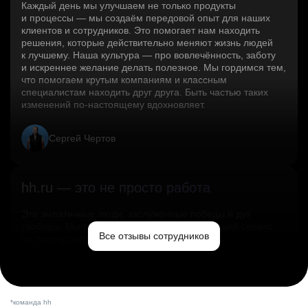
Каждый день мы улучшаем не только продукты
и процессы — мы создаём передовой опыт для наших
клиентов и сотрудников. Это помогает нам находить
решения, которые действительно меняют жизнь людей
к лучшему. Наша культура — про вовлечённость, заботу
и искреннее желание делать полезное. Мы гордимся тем,
что помогаем крутым компаниям и классным
специалистам находить друг друга. Быть частью таких
изменений по‑настоящему вдохновляет.
Сергей Чертов
hh.ru — это не просто работа
Это эмпатичные люди, заслуженные победы и дух
свободы. Мы помогаем миру и создаём лучший сервис
Все отзывы сотрудников
по поиску работы в стране.
Ольга Емельянова
*команда hh