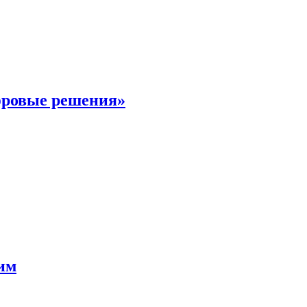
фровые решения»
мим