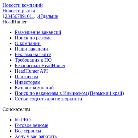
Новости компаний
Новости рынка
1
2
3
4
5
6
7
8
9
10
11
...
47
дальше
HeadHunter
Размещение вакансий
Поиск по резюме
О компании
Наши вакансии
Реклама на сайте
Требования к ПО
Безопасный HeadHunter
HeadHunter API
Партнерам
Инвесторам
Каталог компаний
Поиск по вакансиям в Ильинском (Пермский край)
Сетка: соцсеть для нетворкинга
Соискателям
hh PRO
Готовое резюме
Все сервисы
Хочу у вас работать