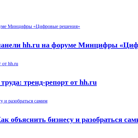
 панели hh.ru на форуме Минцифры «Ци
труда: тренд-репорт от hh.ru
Как объяснить бизнесу и разобраться са