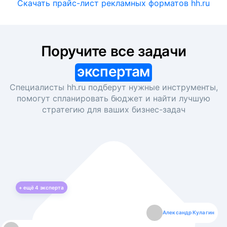
Скачать прайс-лист рекламных форматов hh.ru
Поручите все задачи
экспертам
Специалисты hh.ru подберут нужные инструменты,
помогут спланировать бюджет и найти лучшую
стратегию для ваших
бизнес-задач
+ ещё
4
эксперта
Екатерина Лазаренко
Александр Кулагин
Даниил Макаров
Борис Кашко
Юлия Изоитко