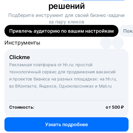
решений
Подберите инструмент для своей
бизнес-задачи
за пару кликов
Привлечь аудиторию по вашим настройкам
Пок
Инструменты
Инструменты
Инструменты
Виртуальный рекрутер
Clickme
Вакансия дня
Массовый подбор под ключ. Решите, сколько
Рекламная платформа от hh.ru: простой
Рекламный формат для вакансий на главной странице
кандидатов и когда вам нужно, и за дело возьмутся
технологичный сервис для продвижения вакансий
hh.ru. Увеличивает количество откликов
маркетологи, рекрутеры и проектные менеджеры
и проектов бизнеса на разных площадках: на hh.ru,
hh.ru с целым набором digital-инструментов
во ВКонтакте, Яндексе, Одноклассниках и Mail.ru
Стоимость:
от 200 000 ₽
Узнать подробнее
Стоимость:
от 500 ₽
Узнать подробнее
Узнать подробнее