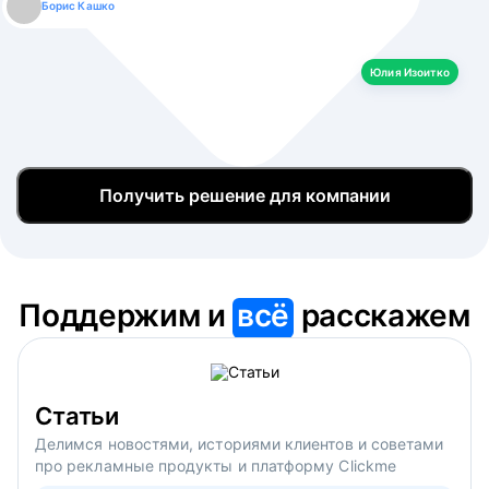
Борис Кашко
Юлия Изоитко
Александр Кулагин
Даниил Макаров
Екатерина Лазаренко
Юлия Изоитко
Получить решение для компании
Поддержим и
всё
расскажем
Статьи
Делимся новостями, историями клиентов и советами
про рекламные продукты и платформу Clickme