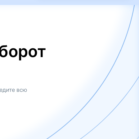
борот
едите всю