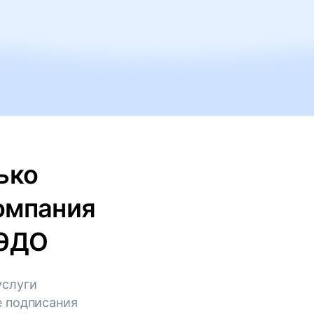
ько
омпания
КЭДО
услуги
е подписания