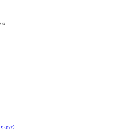
ю
 округ)