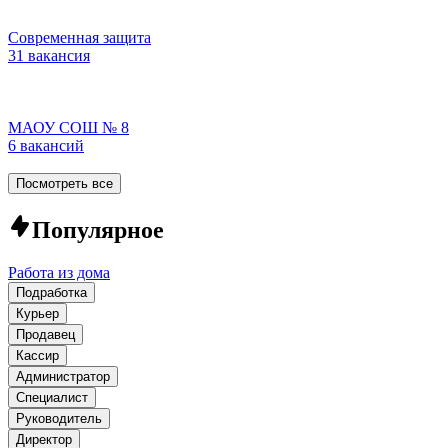
Современная защита
31 вакансия
МАОУ СОШ № 8
6 вакансий
Посмотреть все
Популярное
Работа из дома
Подработка
Курьер
Продавец
Кассир
Администратор
Специалист
Руководитель
Директор